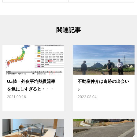
関連記事
Ua値＝外皮平均熱貫流率
不動産仲介は奇跡の出会い
を気にしすぎると・・・
♪
2021.09.16
2022.08.04