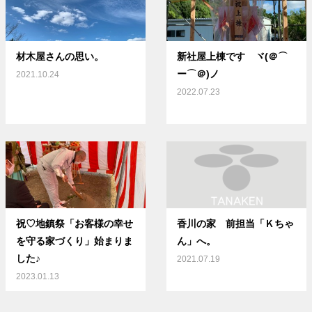
材木屋さんの思い。
新社屋上棟です ヾ(＠⌒
ー⌒＠)ノ
2021.10.24
2022.07.23
祝♡地鎮祭「お客様の幸せ
香川の家 前担当「Ｋちゃ
を守る家づくり」始まりま
ん」へ。
した♪
2021.07.19
2023.01.13